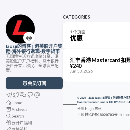
CATEGORIES
1 个页面
优惠
🍥
laosji的博客 | 港美股开户奖
励·海外银行返现·数字货币
无国境生活方式攻略分享，港
汇丰香港 Mastercard
美股账户开户福利、离岸银行
¥240
账户开立，移民、全球资产配
置.
Jun 30, 2026
会员订阅
© 2020 - 2026 laosji的博客 | 港美股
Home
Content licensed under
CC BY-NC-ND 4
Archives
使用
Hugo
构建
主题
陕ICP备18020703号
由
Laos
Search
云开户福利
友情链接