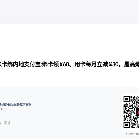
 扣账卡绑内地支付宝:绑卡领 ¥60、用卡每月立减 ¥30，最高
开户奖励·海外银行返现·数字货币
.0
ji
设计
扫码关注我