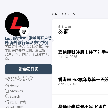
CATEGORIES
5 个页面
券商
🍥
laosji的博客 | 港美股开户奖
励·海外银行返现·数字货币
无国境生活方式攻略分享，港
美股账户开户福利、离岸银行
嘉信理财注册卡住了？手
账户开立，移民、全球资产配
Jun 13, 2026
置.
会员订阅
香港Web3嘉年华第一天没
Apr 21, 2026
Home
Archives
Search
云开户福利
华通证券清退不足1K用
友情链接