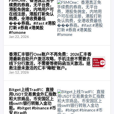
FSMOne：香港真正免手
续费的券商，无平台费，
港股免佣金，内地用户可
在线注册，港股打新免认
购费，全港收费最低
���券商。#ifast #港股
打新 #券商 #港美股
#fsmone
Jan 22, 2026
香港汇丰银行One账户不再免费：2026汇丰香
港最新自助开户激活攻略，手机注册不需要去
线下分行激活，不需要等密码函当天激活。拯
救注册未激活的汇丰“睡眠”账户。
Jan 12, 2026
Bitget上线TradFi：直接
用USDT交易黄金外汇指数
和大宗商品，币安国区上
线swift银行转账入金功
能。#bitget #binance #币
安 #tradfi