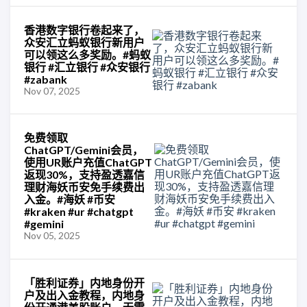
香港数字银行卷起来了，
众安汇立蚂蚁银行新用户
可以领这么多奖励。#蚂蚁
银行 #汇立银行 #众安银行
#zabank
Nov 07, 2025
免费领取
ChatGPT/Gemini会员，
使用UR账户充值ChatGPT
返现30%，支持盈透嘉信
理财海妖币安免手续费出
入金。#海妖 #币安
#kraken #ur #chatgpt
#gemini
Nov 05, 2025
「胜利证券」内地身份开
户及出入金教程，内地身