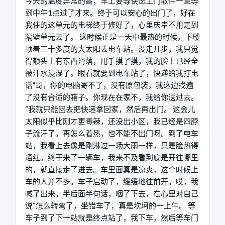
今天的温度异常的高，早上要等快递上门取件一直等
到中午1点过了才来。终于可以安心的出门了，好在
我住的这单元的电梯终于修好了，心里庆幸不用走到
隔壁单元去了。 这时候正是一天中最热的时候，下楼
顶着三十多度的大太阳去电车站。没走几步，我只觉
得额头上有东西滑落，用手摸了摸，我的脸上已经全
被汗水浸湿了。眼看就要到电车站了，快递给我打电
话"哥，你的电脑寄不了，没有原包装，我这边找遍
了没有合适的箱子。你现在在家不，我给你送过去。
“我就只能回去把快递拿回家，然后再出门。 这会儿
太阳似乎比刚才更毒辣，还没出小区，我已经是四脖
子流汗了。再怎么着热，也不能不出门呀。到了电车
站，我看上去像是刚淋过一场大雨一样，只是脸热得
通红。终于来了一辆车，我来不及看到底是开往哪里
的，就直接走了进去。车里面真是凉爽，这个时候上
车的人并不多。车子启动了，缓缓地往前开。哎，我
喊了出来。半后面半句话，咽了下去，在心里对自己
说“怎么转弯了，坐错车了，真是坎坷的一上午。 等
车子到了下一站就是终点站了，我下车，然后等车门