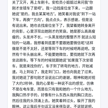
关了又开，再上车刷卡。安检员小姐姐过来问我“你
刚才坐错车了是吧”。我一边找座位坐下来，一边跟
她说“是的，我去某某地方”。她笑着对我说“到下一站
下车，再换**方向”。我点点头，表示感谢，但是没
有说出来。她也去找座位坐下了，我望着她转身离开
的背影，心里浮现出她刚才的笑容。她是那么高高瘦
瘦的，头发并不长，一头黑发梳的整整齐齐 就这么短
短的一站路，我想着到底要不要跟她要微信呢?这样
做是不是不太好，还是等到下车的时候吧再说吧。突
然有个年头崩出来，不能要她微信，要找她就下次再
坐这趟车。等下车的时候就跟她说“如果我下次坐错
车，就是来找你的”。车子到了转弯的地方，开始减
速。马上到站了，我走到门口，她也向我走了过来。
我对她说了那句刚才没说出口的谢谢，眼神和她对视
了大约2秒钟，我的心里有一种说不出的感觉，仿佛
不是在电车里，而是在只有我和她的一个什么地方。
我胸口热乎乎的，好像有什么东西从我的胸口流出，
然后往我的头顶涌上去。她笑着转过头，躲开了我的
眼神。这让我后半句话又没来得及说，不说就说吧，