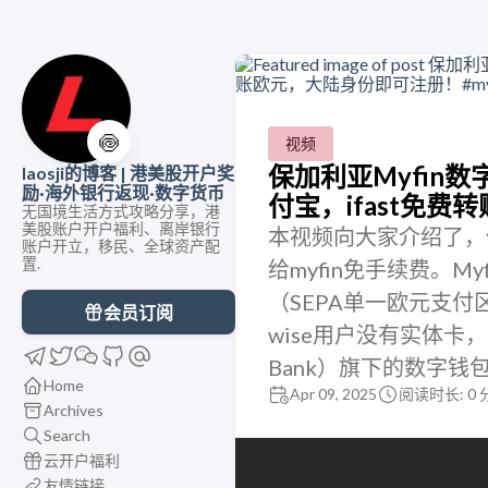
🍥
视频
保加利亚Myfin
laosji的博客 | 港美股开户奖
励·海外银行返现·数字货币
付宝，ifast免费
无国境生活方式攻略分享，港
美股账户开户福利、离岸银行
本视频向大家介绍了，保
账户开立，移民、全球资产配
置.
给myfin免手续费。M
（SEPA单一欧元支付
会员订阅
wise用户没有实体卡，可以用
Bank）旗下的数字
Home
Apr 09, 2025
阅读时长: 0 
Archives
Search
云开户福利
友情链接