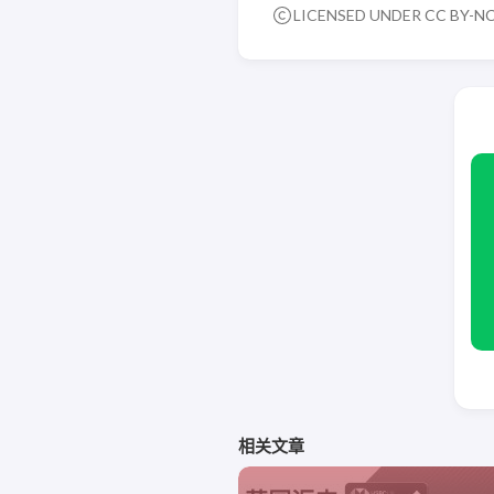
LICENSED UNDER
CC BY-NC
相关文章