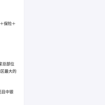
出＋保险＋
是一家总部位
地区最大的
而且中银