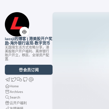
🍥
laosji的博客 | 港美股开户奖
励·海外银行返现·数字货币
无国境生活方式攻略分享，港
美股账户开户福利、离岸银行
账户开立，移民、全球资产配
置.
会员订阅
Home
Archives
Search
云开户福利
友情链接