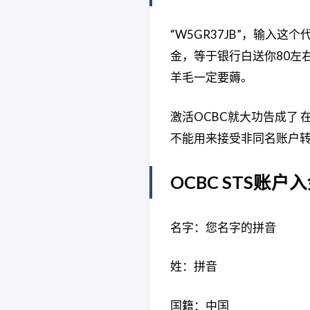
“W5GR37JB”，输入这
金，等于银行白送你80左右
羊毛一定要薅。
激活OCBC就大功告成了 
不能用来接受非同名账户转
OCBC STS账
名字：您名字的拼音
姓：拼音
国籍：中国