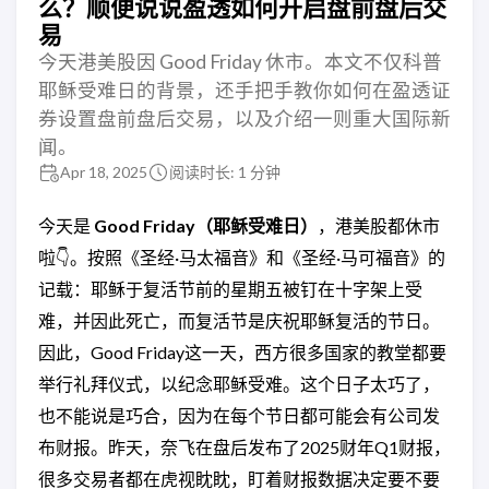
么？顺便说说盈透如何开启盘前盘后交
易
今天港美股因 Good Friday 休市。本文不仅科普
耶稣受难日的背景，还手把手教你如何在盈透证
券设置盘前盘后交易，以及介绍一则重大国际新
闻。
Apr 18, 2025
阅读时长: 1 分钟
今天是
Good Friday（耶稣受难日）
，港美股都休市
啦👇。按照《圣经·马太福音》和《圣经·马可福音》的
记载：耶稣于复活节前的星期五被钉在十字架上受
难，并因此死亡，而复活节是庆祝耶稣复活的节日。
因此，Good Friday这一天，西方很多国家的教堂都要
举行礼拜仪式，以纪念耶稣受难。这个日子太巧了，
也不能说是巧合，因为在每个节日都可能会有公司发
布财报。昨天，奈飞在盘后发布了2025财年Q1财报，
很多交易者都在虎视眈眈，盯着财报数据决定要不要