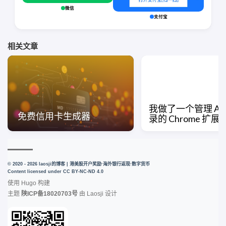
微信
支付宝
相关文章
我做了一个管理 AI
免费信用卡生成器
录的 Chrome 扩展
© 2020 - 2026 laosji的博客 | 港美股开户奖励·海外银行返现·数字货币
Content licensed under
CC BY-NC-ND 4.0
使用
Hugo
构建
主题
陕ICP备18020703号
由
Laosji
设计