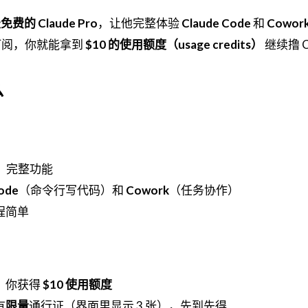
天免费的 Claude Pro
，让他完整体验
Claude Code
和
Cowor
订阅，你就能拿到
$10 的使用额度（usage credits）
继续撸 C
么
，完整功能
ode
（命令行写代码）和
Cowork
（任务协作）
程简单
，你获得
$10 使用额度
有
限量
通行证（界面里显示 3 张），先到先得