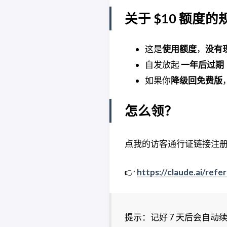
关于 $10 额度的
这是
使用额度
，
没有
自发放起
一年后过期
如果你
降级回免费版
怎么领？
点我的访客通行证链接注
👉
https://claude.ai/ref
提示：记好 7 天后会自