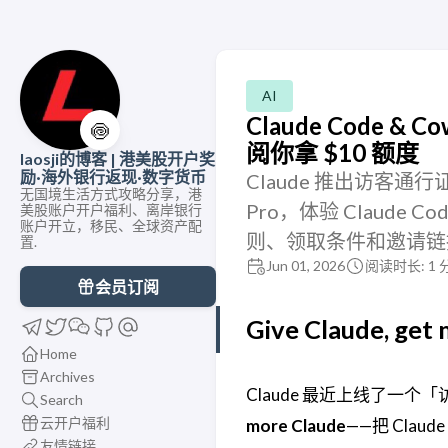
AI
Claude Code 
🍥
阅你拿 $10 额度
laosji的博客 | 港美股开户奖
励·海外银行返现·数字货币
Claude 推出访客通行证
无国境生活方式攻略分享，港
Pro，体验 Claude 
美股账户开户福利、离岸银行
账户开立，移民、全球资产配
则、领取条件和邀请链
置.
Jun 01, 2026
阅读时长: 1 
会员订阅
Give Claude, get
Home
Archives
Claude 最近上线了一个
Search
云开户福利
more Claude
——把 Clau
友情链接