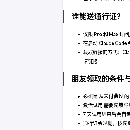
谁能送通行证？
仅限
Pro 和 Max
订阅
在启动 Claude Co
获取链接的方式：Clau
请链接
朋友领取的条件
必须是
从未付费过
的
激活试用
需要先填写
7 天试用结束后会
自动
通行证会过期，按
先