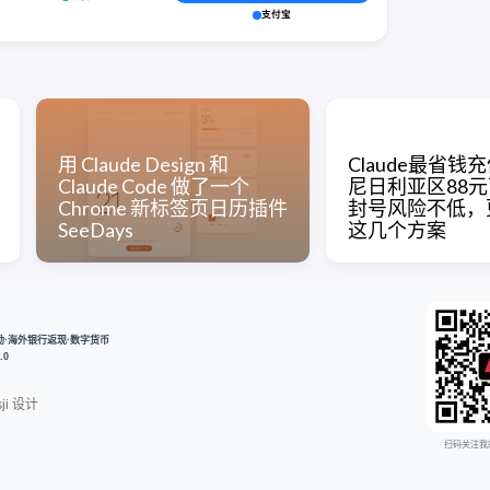
支付宝
用 Claude Design 和
Claude最省钱
Claude Code 做了一个
尼日利亚区88
Chrome 新标签页日历插件
封号风险不低，
SeeDays
这几个方案
开户奖励·海外银行返现·数字货币
.0
ji
设计
扫码关注我