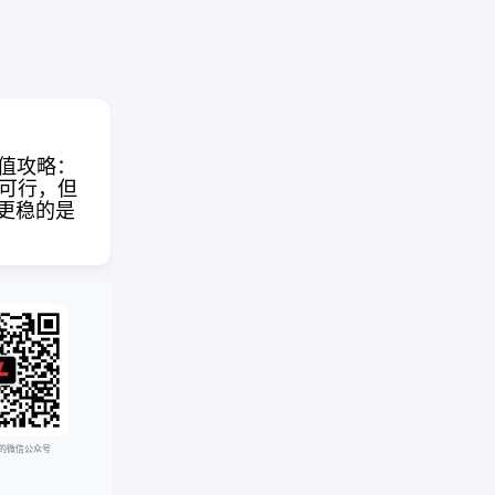
充值攻略：
元可行，但
Vibe Coding 实战：一个人
更稳的是
如何用 AI 开发并上架一款
Cla
APP
电脑
的微信公众号