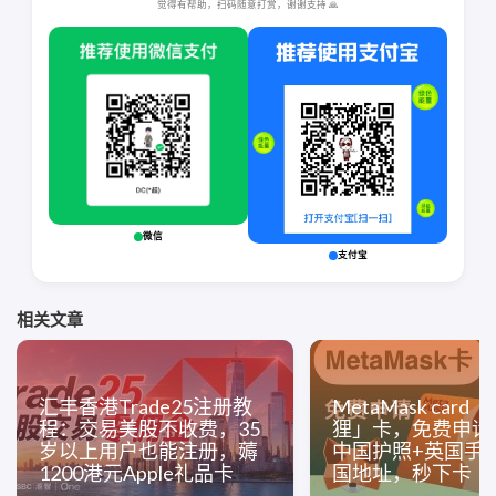
觉得有帮助，扫码随意打赏，谢谢支持 🙏
微信
支付宝
相关文章
汇丰香港Trade25注册教
MetaMask card
程：交易美股不收费，35
狸」卡，免费申请
岁以上用户也能注册，薅
中国护照+英国手
1200港元Apple礼品卡
国地址，秒下卡