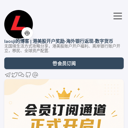
🍥
laosji的博客 | 港美股开户奖励·海外银行返现·数字货币
无国境生活方式攻略分享，港美股账户开户福利、离岸银行账户开
立，移民、全球资产配置.
会员订阅