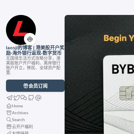
🍥
laosji的博客 | 港美股开户奖
励·海外银行返现·数字货币
无国境生活方式攻略分享，港
美股账户开户福利、离岸银行
账户开立，移民、全球资产配
置.
会员订阅
Home
Archives
Search
云开户福利
友情链接