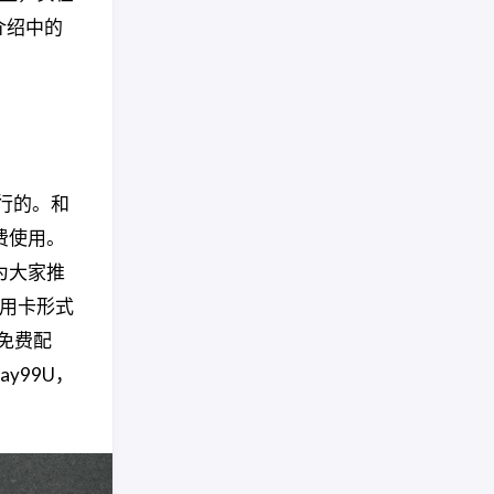
介绍中的
行的。和
费使用。
为大家推
信用卡形式
球免费配
y99U，