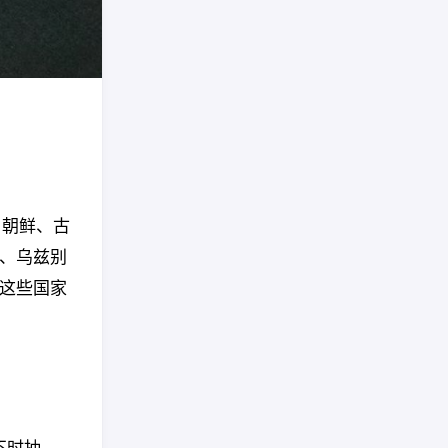
、朝鲜、古
、乌兹别
这些国家
时不时抽