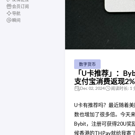
会员订阅
导航
瞬间
数字货币
「U卡推荐」：Byb
支付宝消费返现2%至
Dec 02, 2024
阅读时长: 1
U卡有推荐吗​？最近随着美
数也增加了很多倍。今天来为大
Bybit，注册可获得20U奖
候香港的THPay就给我