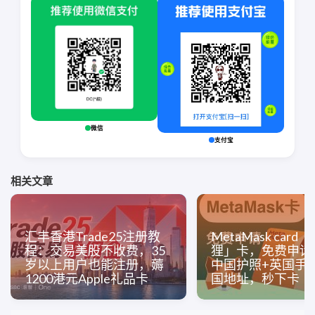
微信
支付宝
相关文章
汇丰香港Trade25注册教
MetaMask card
程：交易美股不收费，35
狸」卡，免费申请
岁以上用户也能注册，薅
中国护照+英国手
1200港元Apple礼品卡
国地址，秒下卡