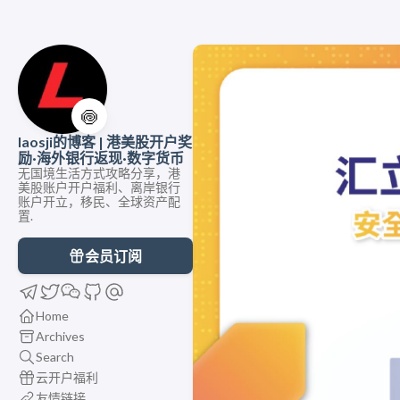
🍥
laosji的博客 | 港美股开户奖
励·海外银行返现·数字货币
无国境生活方式攻略分享，港
美股账户开户福利、离岸银行
账户开立，移民、全球资产配
置.
会员订阅
Home
Archives
Search
云开户福利
友情链接