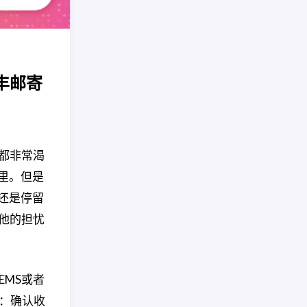
丰邮寄
都非常渴
里。但是
还是停留
他的担忧
EMS或者
步：确认收