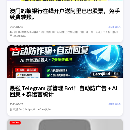
澳门蚂蚁银行在线开户送阿里巴巴股票，免手
续费转账。
2026-04-02
# 券商
# 证券
4月澳门蚂蚁银行3大福利：澳门蚂蚁银行是阿里巴巴集团旗下澳门分公司，4月开户入金门槛低
至 3000 HKD。
YouTube
视频
最强 Telegram 群管理 Bot！自动防广告 + AI
回复 + 群运营统计
2026-03-27
# 券商
# 证券
🤖 添加 Bot：https://t.me/laosji_bot
YouTube