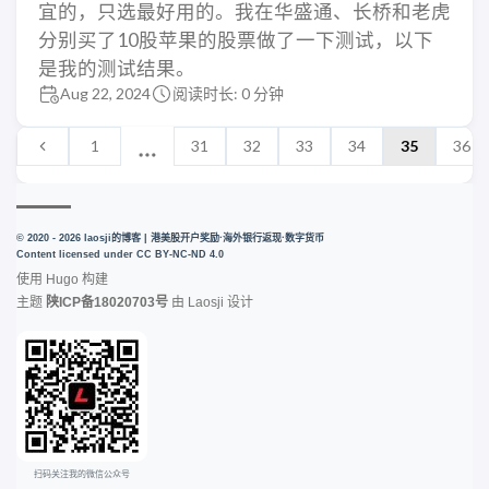
宜的，只选最好用的。我在华盛通、长桥和老虎
分别买了10股苹果的股票做了一下测试，以下
是我的测试结果。
Aug 22, 2024
阅读时长: 0 分钟
1
31
32
33
34
35
36
© 2020 - 2026 laosji的博客 | 港美股开户奖励·海外银行返现·数字货币
Content licensed under
CC BY-NC-ND 4.0
使用
Hugo
构建
主题
陕ICP备18020703号
由
Laosji
设计
扫码关注我的微信公众号