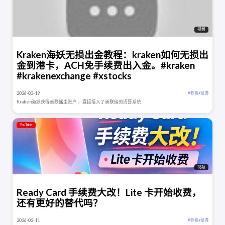
视频
Kraken海妖无损出金教程：kraken如何无损出
金到港卡，ACH免手续费出入金。#kraken
#krakenexchange #xstocks
2026-03-19
# 券商
# 证券
Kraken海妖获得美联储主账户 ，直接接入了美联储的清算系统
YouTube
视频
Ready Card 手续费大改！Lite 卡开始收费，
还有更好的替代吗？
2026-03-11
# 券商
# 证券