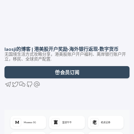
laosji的博客 | 港美股开户奖励·海外银行返现·数字货币
无国境生活方式攻略分享，港美股账户开户福利、离岸银行账户开
立，移民、全球资产配置.
会员订阅
iFast旗下iGM「奕丰环球市场」内地开户攻略：顾问认
全美国中国人最容易申请的银行卡「华美银行」：远程
今天注册了一个「美国私人地址」，真的大有用处！
证，全程在线开户
申请无需额外资料2周下户，第一张真正属于你的美
Travelingmailbox注册攻略，这么多事竟然都要用它。
卡！
M
富
老
Moomoo SG
富途牛牛
老虎证券