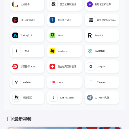
盈
长桥证券
盈立证券新加坡
新加坡长桥证券
嘉
IBKR盈透证券
美国第一证券
嘉信理财Charles SCHWAB
Trading212
Wise
Revolut
i
iFAST
Sendwave
ZA BANK
G
华侨银行OCBC
瑞士杜高贝斯银行
Giffgaff
V
T
Vodafone
esim.me
Tiptrans
熊
J
熊猫速汇
Just My Socks
V2Free✈️机场
最新视频