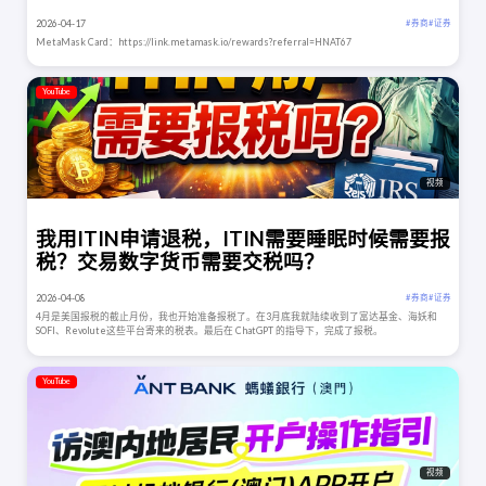
2026-04-17
# 券商
# 证券
MetaMask Card：https://link.metamask.io/rewards?referral=HNAT67
YouTube
视频
我用ITIN申请退税，ITIN需要睡眠时候需要报
税？交易数字货币需要交税吗？
2026-04-08
# 券商
# 证券
4月是美国报税的截止月份，我也开始准备报税了。在3月底我就陆续收到了富达基金、海妖和
SOFI、Revolute这些平台寄来的税表。最后在 ChatGPT 的指导下，完成了报税。
YouTube
视频