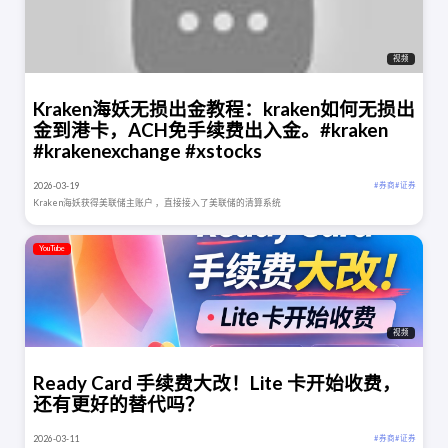
视频
Kraken海妖无损出金教程：kraken如何无损出
金到港卡，ACH免手续费出入金。#kraken
#krakenexchange #xstocks
2026-03-19
# 券商
# 证券
Kraken海妖获得美联储主账户 ，直接接入了美联储的清算系统
YouTube
视频
Ready Card 手续费大改！Lite 卡开始收费，
还有更好的替代吗？
2026-03-11
# 券商
# 证券