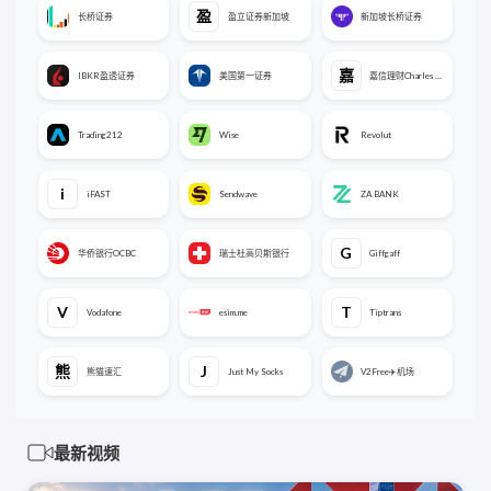
盈
长桥证券
盈立证券新加坡
新加坡长桥证券
嘉
IBKR盈透证券
美国第一证券
嘉信理财Charles SCHWAB
Trading212
Wise
Revolut
i
iFAST
Sendwave
ZA BANK
G
华侨银行OCBC
瑞士杜高贝斯银行
Giffgaff
V
T
Vodafone
esim.me
Tiptrans
熊
J
熊猫速汇
Just My Socks
V2Free✈️机场
最新视频