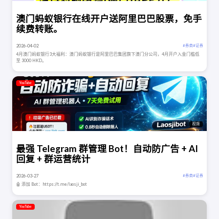
澳门蚂蚁银行在线开户送阿里巴巴股票，免手
续费转账。
2026-04-02
# 券商
# 证券
4月澳门蚂蚁银行3大福利：澳门蚂蚁银行是阿里巴巴集团旗下澳门分公司，4月开户入金门槛低
至 3000 HKD。
YouTube
视频
最强 Telegram 群管理 Bot！自动防广告 + AI
回复 + 群运营统计
2026-03-27
# 券商
# 证券
🤖 添加 Bot：https://t.me/laosji_bot
YouTube