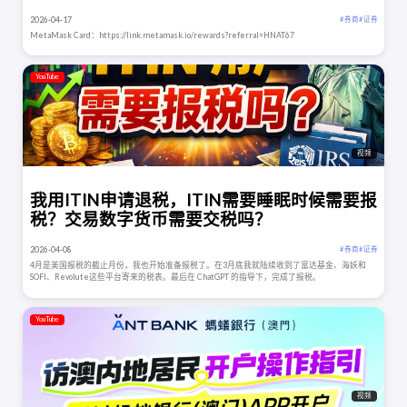
2026-04-17
# 券商
# 证券
MetaMask Card：https://link.metamask.io/rewards?referral=HNAT67
YouTube
视频
我用ITIN申请退税，ITIN需要睡眠时候需要报
税？交易数字货币需要交税吗？
2026-04-08
# 券商
# 证券
4月是美国报税的截止月份，我也开始准备报税了。在3月底我就陆续收到了富达基金、海妖和
SOFI、Revolute这些平台寄来的税表。最后在 ChatGPT 的指导下，完成了报税。
YouTube
视频