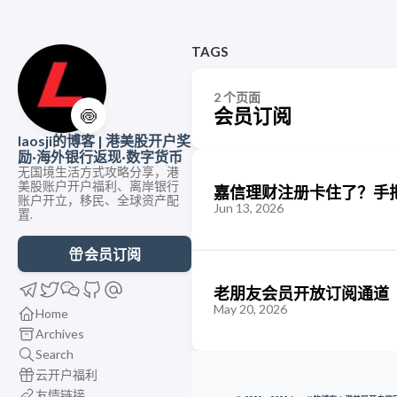
TAGS
2 个页面
会员订阅
🍥
laosji的博客 | 港美股开户奖
励·海外银行返现·数字货币
无国境生活方式攻略分享，港
美股账户开户福利、离岸银行
嘉信理财注册卡住了？手
账户开立，移民、全球资产配
Jun 13, 2026
置.
会员订阅
老朋友会员开放订阅通道
May 20, 2026
Home
Archives
Search
云开户福利
友情链接