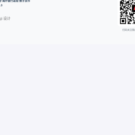
开户奖励·海外银行返现·数字货币
.0
ji
设计
扫码关注我