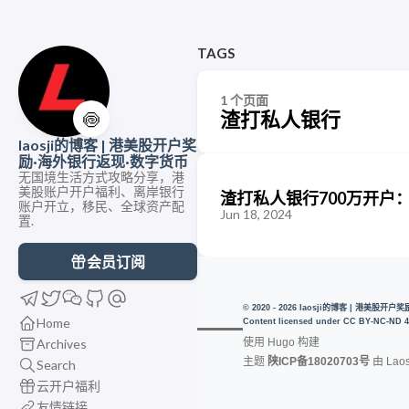
TAGS
1 个页面
渣打私人银行
🍥
laosji的博客 | 港美股开户奖
励·海外银行返现·数字货币
无国境生活方式攻略分享，港
美股账户开户福利、离岸银行
渣打私人银行700万开户
账户开立，移民、全球资产配
Jun 18, 2024
置.
会员订阅
© 2020 - 2026 laosji的博客 | 港美股
Home
Content licensed under
CC BY-NC-ND 4
Archives
使用
Hugo
构建
主题
陕ICP备18020703号
由
Laos
Search
云开户福利
友情链接