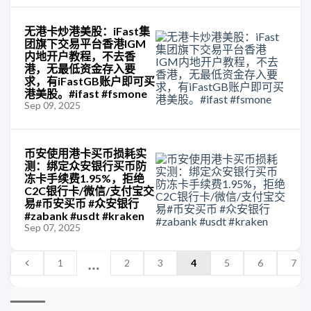
无港卡炒港美股：iFast集
团旗下交易平台香港IGM
内地开户教程，不去香
港，无最低资金存入要
求，有iFastGB账户即可买
港美股。#ifast #fsmone
Sep 09, 2025
币安使用港卡买币损耗实
测：绑定众安银行买币防
冻卡手续费1.95%，拒绝
C2C银行卡/微信/支付宝交
易#币安买币 #众安银行
#zabank #usdt #kraken
Sep 07, 2025
1
2
3
4
5
6
7