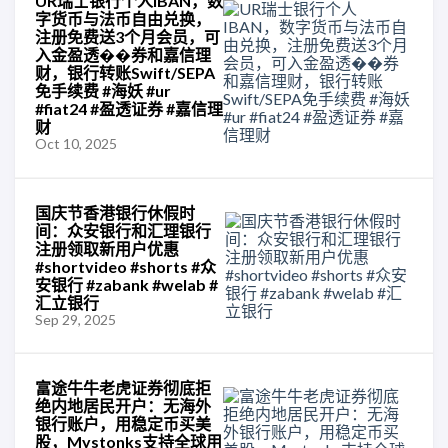
UR瑞士银行个人IBAN，数
字货币与法币自由兑换，
注册免费送3个月会员，可
入金盈透��券和嘉信理
财，银行转账Swift/SEPA
免手续费 #海妖 #ur
#fiat24 #盈透证券 #嘉信理
财
Oct 10, 2025
国庆节香港银行休假时
间：众安银行和汇理银行
注册领取新用户优惠
#shortvideo #shorts #众
安银行 #zabank #welab #
汇立银行
Sep 29, 2025
富途牛牛老虎证券彻底拒
绝内地居民开户：无海外
银行账户，用稳定币买美
股，Mystonks支持全球用