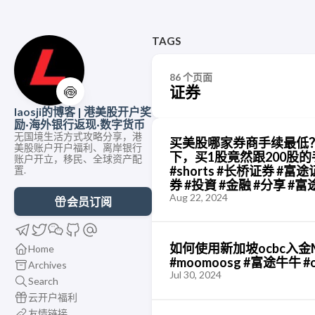
TAGS
86 个页面
证券
🍥
laosji的博客 | 港美股开户奖
励·海外银行返现·数字货币
无国境生活方式攻略分享，港
买美股哪家券商手续最低
美股账户开户福利、离岸银行
下，买1股竟然跟200股
账户开立，移民、全球资产配
#shorts #长桥证券 #富
置.
券 #投資 #金融 #分享 #
Aug 22, 2024
会员订阅
如何使用新加坡ocbc入金Mo
Home
#moomoosg #富途牛牛 #oc
Archives
Jul 30, 2024
Search
云开户福利
友情链接