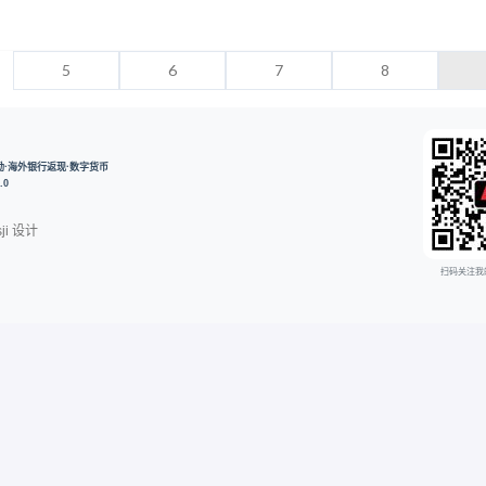
5
6
7
8
开户奖励·海外银行返现·数字货币
.0
ji
设计
扫码关注我