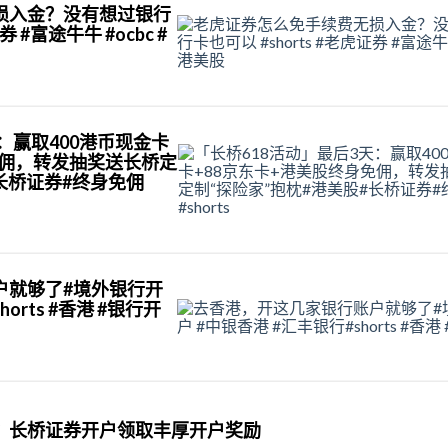
损入金？没有想过银行
券 #富途牛牛 #ocbc #
：赢取400港币现金卡
免佣，转发抽奖送长桥定
#长桥证券#终身免佣
户就够了#境外银行开
orts #香港 #银行开
？长桥证券开户领取丰厚开户奖励