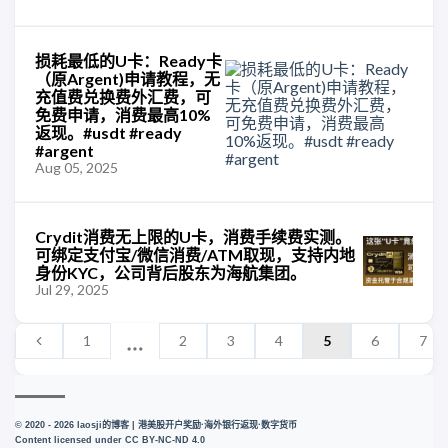
损耗最低的U卡：Ready卡
（原Argent)申请教程，无
充值费兑换费外汇费，可
免费申请，消费最高10%
返现。#usdt #ready
#argent
Aug 05, 2025
Crydit消费无上限的U卡，消费手续费实测。
可绑定支付宝/微信消费/ATM取现，支持内地
身份KYC，公司背后股东为海航集团。
Jul 29, 2025
1
2
3
4
5
6
7
© 2020 - 2026 laosji的博客 | 港美股开户奖励·海外银行返现·数字货币
Content licensed under
CC BY-NC-ND 4.0