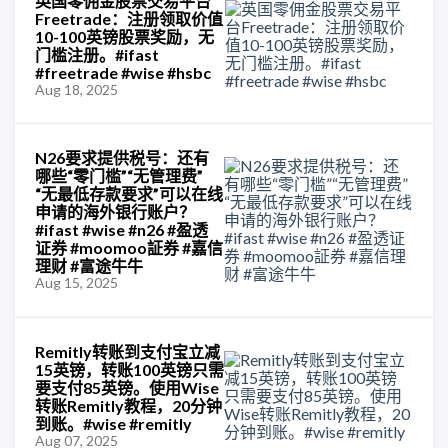
英国零佣金股票交易平台
Freetrade：注册领取价值
10-100英镑股票奖励，无
门槛注册。#ifast
#freetrade #wise #hsbc
Aug 18, 2025
N26要求提供税号：还有
哪些“零门槛”“无管理费”
“无最低存款要求”可以在线
申请的海外银行账户？
#ifast #wise #n26 #盈透
证券 #moomoo証券 #嘉信
理财 #富途牛牛
Aug 15, 2025
Remitly转账到支付宝立减
15英镑，转账100英镑只需
要支付85英镑。使用Wise
转账Remitly教程，20分钟
到账。#wise #remitly
Aug 07, 2025