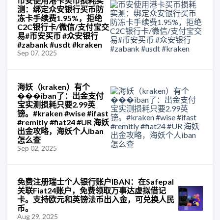
币安使用港卡买币损耗实
测：绑定众安银行买币防
冻卡手续费1.95%，拒绝
C2C银行卡/微信/支付宝交
易#币安买币 #众安银行
#zabank #usdt #kraken
Sep 07, 2025
海妖（kraken）有个
���iban了：出金支付
宝实测损耗只要2.99英
镑。#kraken #wise #ifast
#remitly #fiat24 #UR 海妖
出金攻略，海妖个人iban
怎么查
Sep 02, 2025
免费注册瑞士个人银行账户IBAN：在Safepal
关联Fiat24账户，免费领取万事达虚拟借记
卡。支持欧元和英镑法币出入金，可兑换人民
币。
Aug 29, 2025