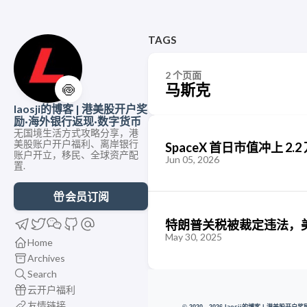
TAGS
2 个页面
马斯克
🍥
laosji的博客 | 港美股开户奖
励·海外银行返现·数字货币
无国境生活方式攻略分享，港
美股账户开户福利、离岸银行
SpaceX 首日市值冲上
账户开立，移民、全球资产配
Jun 05, 2026
置.
会员订阅
特朗普关税被裁定违法，美
May 30, 2025
Home
Archives
Search
云开户福利
友情链接