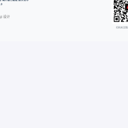
开户奖励·海外银行返现·数字货币
.0
ji
设计
扫码关注我