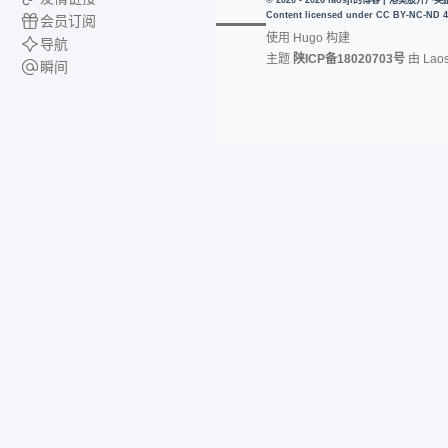
© 2020 - 2026 laosji的博客 | 港美股
Content licensed under
CC BY-NC-ND 4
会员订阅
使用
Hugo
构建
导航
主题
陕ICP备18020703号
由
Laos
瞬间