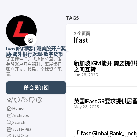
TAGS
3 个页面
Ifast
🍥
laosji的博客 | 港美股开户奖
励·海外银行返现·数字货币
无国境生活方式攻略分享，港
新加坡IGM能开:需要提
美股账户开户福利、离岸银行
之间互转
账户开立，移民、全球资产配
置.
Jun 28, 2025
会员订阅
英国iFastGB要求提供居
May 23, 2025
Home
Archives
Search
云开户福利
「ifast Global Ba
友情链接