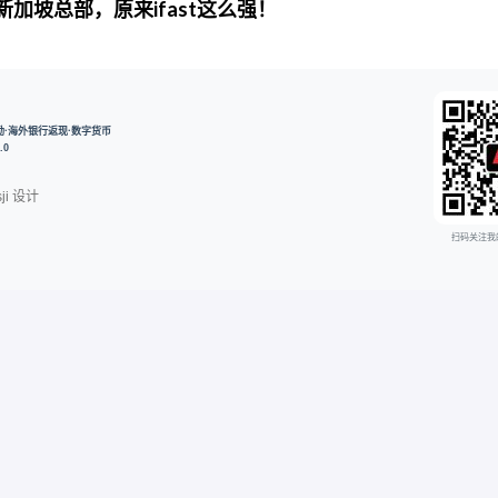
新加坡总部，原来ifast这么强！
开户奖励·海外银行返现·数字货币
.0
ji
设计
扫码关注我