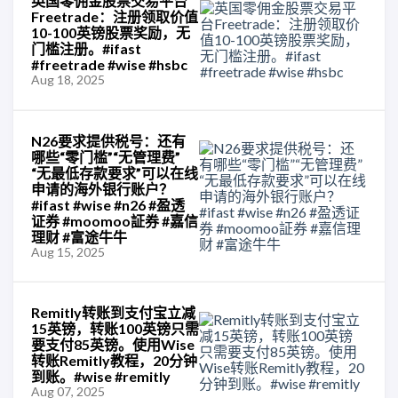
英国零佣金股票交易平台
Freetrade：注册领取价值
10-100英镑股票奖励，无
门槛注册。#ifast
#freetrade #wise #hsbc
Aug 18, 2025
N26要求提供税号：还有
哪些“零门槛”“无管理费”
“无最低存款要求”可以在线
申请的海外银行账户？
#ifast #wise #n26 #盈透
证券 #moomoo証券 #嘉信
理财 #富途牛牛
Aug 15, 2025
Remitly转账到支付宝立减
15英镑，转账100英镑只需
要支付85英镑。使用Wise
转账Remitly教程，20分钟
到账。#wise #remitly
Aug 07, 2025